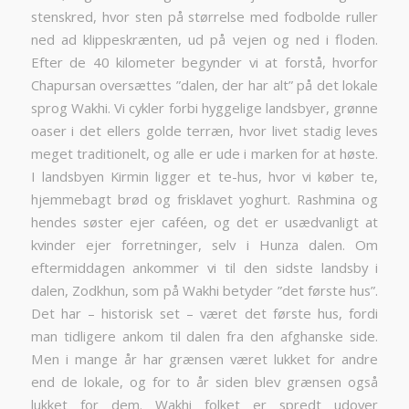
stenskred, hvor sten på størrelse med fodbolde ruller
ned ad klippeskrænten, ud på vejen og ned i floden.
Efter de 40 kilometer begynder vi at forstå, hvorfor
Chapursan oversættes ”dalen, der har alt” på det lokale
sprog Wakhi. Vi cykler forbi hyggelige landsbyer, grønne
oaser i det ellers golde terræn, hvor livet stadig leves
meget traditionelt, og alle er ude i marken for at høste.
I landsbyen Kirmin ligger et te-hus, hvor vi køber te,
hjemmebagt brød og frisklavet yoghurt. Rashmina og
hendes søster ejer caféen, og det er usædvanligt at
kvinder ejer forretninger, selv i Hunza dalen. Om
eftermiddagen ankommer vi til den sidste landsby i
dalen, Zodkhun, som på Wakhi betyder ”det første hus”.
Det har – historisk set – været det første hus, fordi
man tidligere ankom til dalen fra den afghanske side.
Men i mange år har grænsen været lukket for andre
end de lokale, og for to år siden blev grænsen også
lukket for dem. Wakhi folket er spredt udover