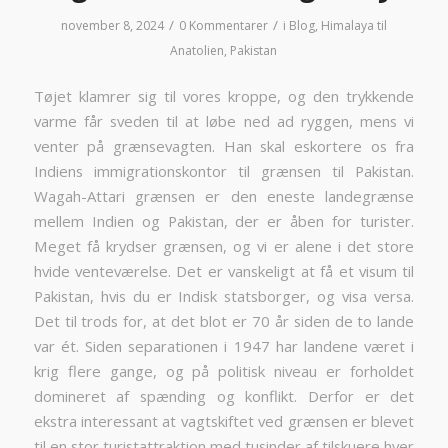
/
/
november 8, 2024
0 Kommentarer
i
Blog
,
Himalaya til
Anatolien
,
Pakistan
Tøjet klamrer sig til vores kroppe, og den trykkende
varme får sveden til at løbe ned ad ryggen, mens vi
venter på grænsevagten. Han skal eskortere os fra
Indiens immigrationskontor til grænsen til Pakistan.
Wagah-Attari grænsen er den eneste landegrænse
mellem Indien og Pakistan, der er åben for turister.
Meget få krydser grænsen, og vi er alene i det store
hvide venteværelse. Det er vanskeligt at få et visum til
Pakistan, hvis du er Indisk statsborger, og visa versa.
Det til trods for, at det blot er 70 år siden de to lande
var ét. Siden separationen i 1947 har landene været i
krig flere gange, og på politisk niveau er forholdet
domineret af spænding og konflikt. Derfor er det
ekstra interessant at vagtskiftet ved grænsen er blevet
til en stor turistattraktion med tusinder af tilskuere hver