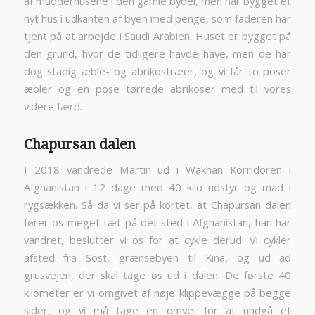
af mudderhusene i den gamle bydel, men har bygget et
nyt hus i udkanten af byen med penge, som faderen har
tjent på at arbejde i Saudi Arabien. Huset er bygget på
den grund, hvor de tidligere havde have, men de har
dog stadig æble- og abrikostræer, og vi får to poser
æbler og en pose tørrede abrikoser med til vores
videre færd.
Chapursan dalen
I 2018 vandrede Martin ud i Wakhan Korridoren i
Afghanistan i 12 dage med 40 kilo udstyr og mad i
rygsækken. Så da vi ser på kortet, at Chapursan dalen
fører os meget tæt på det sted i Afghanistan, han har
vandret, beslutter vi os for at cykle derud. Vi cykler
afsted fra Sost, grænsebyen til Kina, og ud ad
grusvejen, der skal tage os ud i dalen. De første 40
kilometer er vi omgivet af høje klippevægge på begge
sider, og vi må tage en omvej for at undgå et