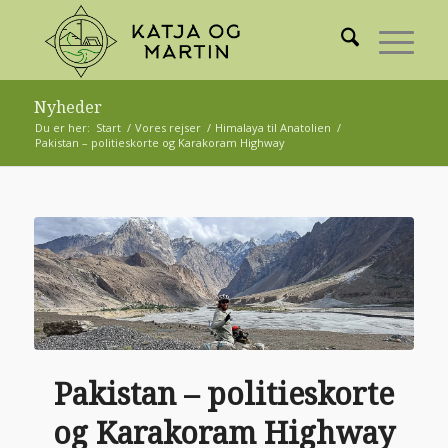
Nyheder
Du er her:
Start
/
Vores rejser
/
Himalaya til Anatolien
/
Pakistan – politieskorte og Karakoram Highway
Pakistan – politieskorte
og Karakoram Highway