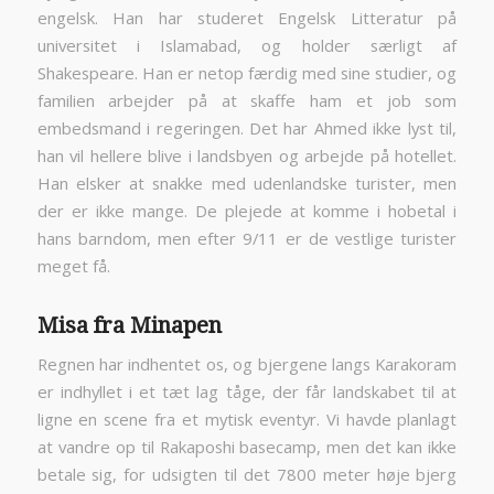
engelsk. Han har studeret Engelsk Litteratur på
universitet i Islamabad, og holder særligt af
Shakespeare. Han er netop færdig med sine studier, og
familien arbejder på at skaffe ham et job som
embedsmand i regeringen. Det har Ahmed ikke lyst til,
han vil hellere blive i landsbyen og arbejde på hotellet.
Han elsker at snakke med udenlandske turister, men
der er ikke mange. De plejede at komme i hobetal i
hans barndom, men efter 9/11 er de vestlige turister
meget få.
Misa fra Minapen
Regnen har indhentet os, og bjergene langs Karakoram
er indhyllet i et tæt lag tåge, der får landskabet til at
ligne en scene fra et mytisk eventyr. Vi havde planlagt
at vandre op til Rakaposhi basecamp, men det kan ikke
betale sig, for udsigten til det 7800 meter høje bjerg