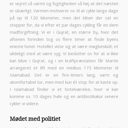
er vejret så varmt og fugtigheden så høj at det næsten
er ubærligt. Varmen motiverer os til at cykle lange dage
på op til 120 kilometer, men det bliver der sat en
stopper for, da vi efter et par dages cykling får en slem
madforgiftning. Vi er i Gujrat, en større by, hvor det
aftenen forinden tog os flere timer at finde byens
eneste hotel. Hotellet viste sig at være møgbeskidt; et
ulideligt sted at være syg. Vi beslutter os for at vi ikke
kan blive i Gujrat, og i en kraftpræstation får Martin
arrangeret et lift med en minibus 175 kilometer til
Islamabad. Det er en fire-timers lang, varm og
ukomfortabel tur, men med kun ét stop for at kaste op.
I Islamabad finder vi et hotelværelse, hvor vi kan
komme os. 10 dages hvile og en antibiotikakur senere
cykler vi videre.
Mødet med politiet