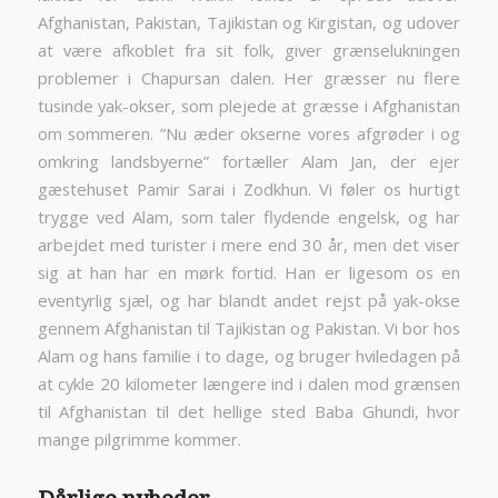
Afghanistan, Pakistan, Tajikistan og Kirgistan, og udover
at være afkoblet fra sit folk, giver grænselukningen
problemer i Chapursan dalen. Her græsser nu flere
tusinde yak-okser, som plejede at græsse i Afghanistan
om sommeren. ”Nu æder okserne vores afgrøder i og
omkring landsbyerne” fortæller Alam Jan, der ejer
gæstehuset Pamir Sarai i Zodkhun. Vi føler os hurtigt
trygge ved Alam, som taler flydende engelsk, og har
arbejdet med turister i mere end 30 år, men det viser
sig at han har en mørk fortid. Han er ligesom os en
eventyrlig sjæl, og har blandt andet rejst på yak-okse
gennem Afghanistan til Tajikistan og Pakistan. Vi bor hos
Alam og hans familie i to dage, og bruger hviledagen på
at cykle 20 kilometer længere ind i dalen mod grænsen
til Afghanistan til det hellige sted Baba Ghundi, hvor
mange pilgrimme kommer.