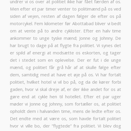
undrer vi os over at politiet ikke har fået færden af os.
Men efter et par timer venter to politimænd på os ved
siden af vejen, resten af dagen følger de efter os på
motorcykel. Fem kilometer før Abottabad bliver vi bedt
om at vente på to andre cyklister. Efter en halv time
ankommer to unge tyske mænd; Jonne og Johnny. De
har brugt to dage på at flygte fra politiet. Vi synes det
er spild af energi at modsætte os eskorten, og tager
det i stedet som en oplevelse. Der er fut i de unge
mænd, og politiet får grå hår af at skulle følge efter
dem, samtidig med at have et øje på os. Vi har fortalt
politiet, hvilket hotel vi vil bo på, og da de kører forbi
gaden, hvor vi skal dreje af, er der ikke andet for os at
gøre end at cykle hen til hotellet. Efter et par uger
møder vi Jonne og Johnny, som fortæller os, at politiet
opholdt dem i halvanden time, mens de ledte efter os.
Det endte med at være os, som havde fortalt politiet
hvor vi ville bo, der ”flygtede” fra politiet. Vi blev dog