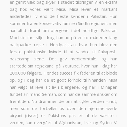
er gemt væk bag skyer. I stedet tilbringer vi en ekstra
dag hos vores vært Misa. Misa lever et markant
anderledes liv end de fleste kvinder i Pakistan. Hun
kommer fra en konservativ familie i Sindh regionen, men
har altid drømt om bjergene i det nordlige Pakistan.
Mod sin fars vilje drog hun ud på en to måneder lang
backpacker rejse i Nordpakistan, hvor hun blev den
første pakistanske kvinde til at vandre til Rakaposhi
basecamp alene. Det gav medieomtale, og hun
startede sin rejsekanal på Youtube, hvor hun i dag har
200.000 følgere. Hendes succes fik faderen til at bløde
op, og i dag har de et godt forhold til hinanden. Misa
har valgt at leve sit liv i bjergene, og har i Minapen
fundet sin mand Selman, som har de samme ønsker om
fremtiden. Nu drømmer de om at cykle verden rundt,
men som de fortæller os over den hjemmelavede
biryani (risret) er Pakistans pas et af de værste i
verden, kun overgået af Afghanistan, Irak og Syrien. Vi