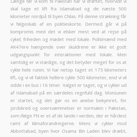
Længe før vi kom til Pakistan har vi drøftet, hvorvidt vi
skal tage et lift fra Islamabad og de næste 500
kilometer nordpå til byen Chilas. På denne strækning får
vi følgeskab af en politieskorte. Dermed går vi på
kompromis med det vi elsker mest ved at rejse på
cykel; friheden og mødet med lokale. Politimænd med
AK47ere hængende over skuldrene er ikke et godt
udgangspunkt for interaktioner med lokale. Men
samtidig er vi stædige, og det betyder meget for os at
cykle hele ruten. Vi har netop taget et 175 kilometers
lift, og vi vil faktisk hellere cykle 500 kilometer, end vi vil
sidde i en bus i 16 timer. Valget er taget, og vi cykler ud
af Islamabad på en særdeles regnfuld dag. Monsunen
er startet, og det gør os en anelse bekymret, for
jordskred og oversvømmelser er normalen i Pakistan,
som ifølge FN er et af de lande i verden, der er hårdest
ramt af klimaforandringerne. Mens vi cykler mod
Abbottabad, byen hvor Osama Bin Laden blev dræbt,