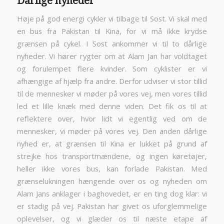
Dårlige nyheder
Høje på god energi cykler vi tilbage til Sost. Vi skal med
en bus fra Pakistan til Kina, for vi må ikke krydse
grænsen på cykel. I Sost ankommer vi til to dårlige
nyheder. Vi hører rygter om at Alam Jan har voldtaget
og forulempet flere kvinder. Som cyklister er vi
afhængige af hjælp fra andre. Derfor udviser vi stor tillid
til de mennesker vi møder på vores vej, men vores tillid
led et lille knæk med denne viden. Det fik os til at
reflektere over, hvor lidt vi egentlig ved om de
mennesker, vi møder på vores vej. Den anden dårlige
nyhed er, at grænsen til Kina er lukket på grund af
strejke hos transportmændene, og ingen køretøjer,
heller ikke vores bus, kan forlade Pakistan. Med
grænselukningen hængende over os og nyheden om
Alam Jans anklager i baghovedet, er en ting dog klar: vi
er stadig på vej. Pakistan har givet os uforglemmelige
oplevelser, og vi glæder os til næste etape af