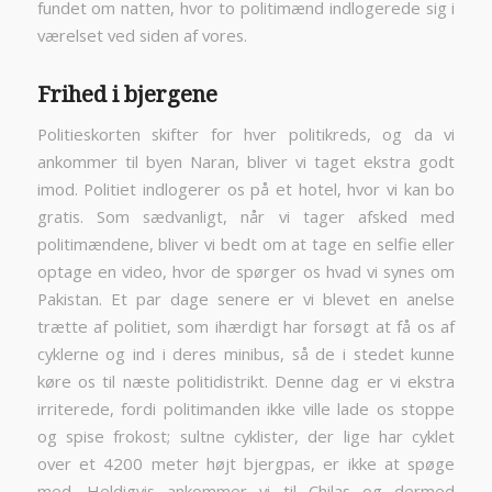
fundet om natten, hvor to politimænd indlogerede sig i
værelset ved siden af vores.
Frihed i bjergene
Politieskorten skifter for hver politikreds, og da vi
ankommer til byen Naran, bliver vi taget ekstra godt
imod. Politiet indlogerer os på et hotel, hvor vi kan bo
gratis. Som sædvanligt, når vi tager afsked med
politimændene, bliver vi bedt om at tage en selfie eller
optage en video, hvor de spørger os hvad vi synes om
Pakistan. Et par dage senere er vi blevet en anelse
trætte af politiet, som ihærdigt har forsøgt at få os af
cyklerne og ind i deres minibus, så de i stedet kunne
køre os til næste politidistrikt. Denne dag er vi ekstra
irriterede, fordi politimanden ikke ville lade os stoppe
og spise frokost; sultne cyklister, der lige har cyklet
over et 4200 meter højt bjergpas, er ikke at spøge
med. Heldigvis ankommer vi til Chilas og dermed