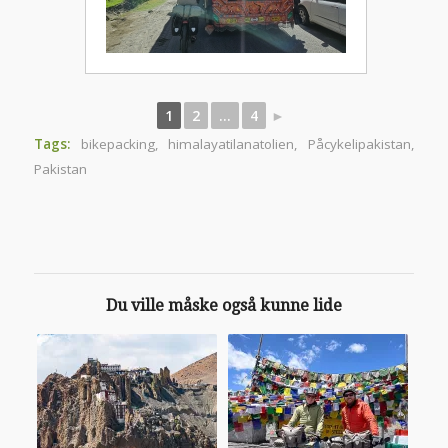
1
2
...
4
►
Tags:
bikepacking
,
himalayatilanatolien
,
Påcykelipakistan
,
Pakistan
Du ville måske også kunne lide