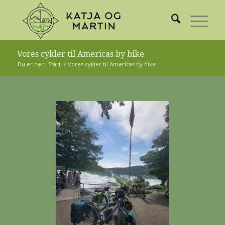
Vores cykler til Americas by bike
Du er her:
Start
/
Vores cykler til Americas by bike