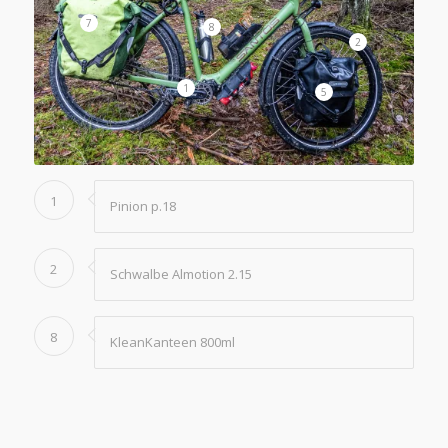
7
8
2
1
5
1
Pinion p.18
2
Schwalbe Almotion 2.15
8
KleanKanteen 800ml