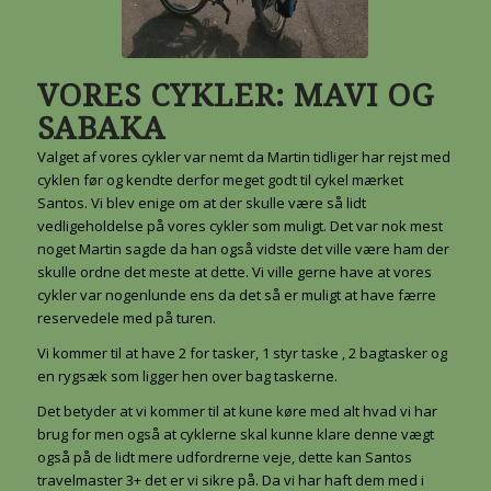
VORES CYKLER: MAVI OG
SABAKA
Valget af vores cykler var nemt da Martin tidliger har rejst med
cyklen før og kendte derfor meget godt til cykel mærket
Santos. Vi blev enige om at der skulle være så lidt
vedligeholdelse på vores cykler som muligt. Det var nok mest
noget Martin sagde da han også vidste det ville være ham der
skulle ordne det meste at dette. Vi ville gerne have at vores
cykler var nogenlunde ens da det så er muligt at have færre
reservedele med på turen.
Vi kommer til at have 2 for tasker, 1 styr taske , 2 bagtasker og
en rygsæk som ligger hen over bag taskerne.
Det betyder at vi kommer til at kune køre med alt hvad vi har
brug for men også at cyklerne skal kunne klare denne vægt
også på de lidt mere udfordrerne veje, dette kan Santos
travelmaster 3+ det er vi sikre på. Da vi har haft dem med i