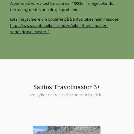
Alperne på vores test tur som var 1000km i meget blandet
terræn og dette var aldrig et problem.
Læs meget mere om cyklerne på Santos bikes hjemmesiden
https://www.santosbikes.com/en/bikes/travelmaster-
series/travelmaster-3
Santos Travelmaster 3+
en cykel er bare et transportmiddel