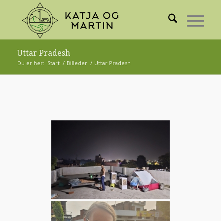
Uttar Pradesh
Du er her:
Start
/
Billeder
/
Uttar Pradesh