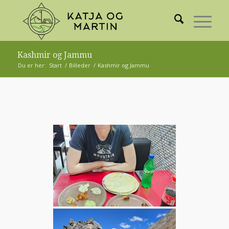
Kashmir og Jammu
Du er her:
Start
/
Billeder
/
Kashmir og Jammu