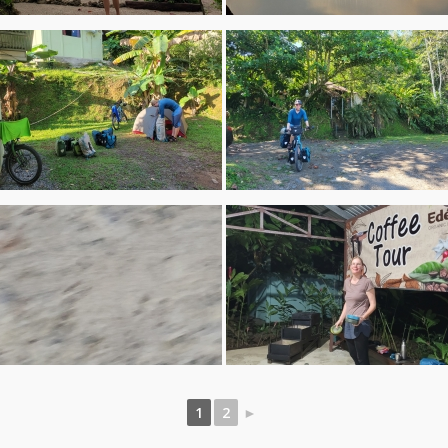
1
2
►