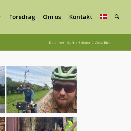
r
Foredrag
Om os
Kontakt
Du er her:
Start
/
Billeder
/
Costa Rica